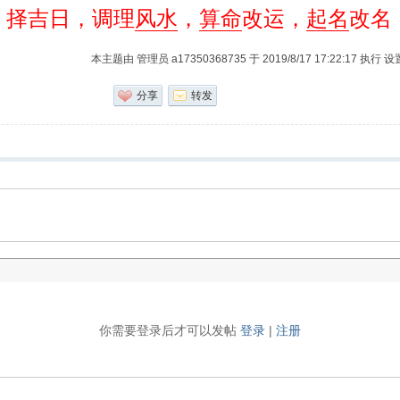
，择吉日，调理
风水
，
算命
改运，
起名
改名
本主题由 管理员 a17350368735 于 2019/8/17 17:22:17 执行
分享
转发
你需要登录后才可以发帖
登录
|
注册