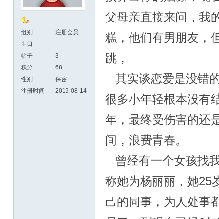
父母亲直接来问，我
组别
注册会员
糕，他们有男朋友，
生日
跳，
帖子
3
积分
68
其实谈恋爱是没错的
性别
保密
注册时间
2019-08-14
很多小年轻根本没有
年，最终受伤害的还
间，浪费青春。
曾经有一个女孩找我
称她为杨丽丽，她2
己的同事，为人处事