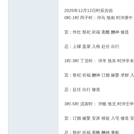
2025年12月12日时辰吉凶
0时-1时 丙子时：沖马 煞南 时沖庚午
宜：作灶 祭祀 祈福 斋醮 酬神 修造
忌：上樑 盖屋 入殓 赴任 出行
1时-3时 丁丑时： 沖羊 煞东 时沖辛未
宜：祭祀 祈福 酬神 订婚 嫁娶 求财 
忌：赴任 出行 修造
3时-5时 戊寅时： 沖猴 煞北 时沖壬申
宜：订婚 嫁娶 安床 移徙 入宅 修造 
忌：祭祀 祈福 斋醮 酬神 乘船