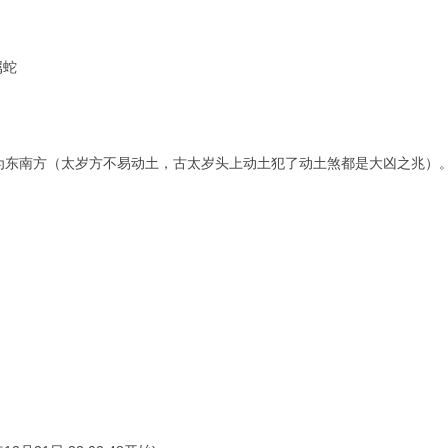
属蛇
为东南方（太岁方不易动土，古太岁头上动土犯了动土煞都是大凶之兆）