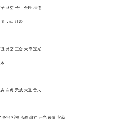
丙子 路空 长生 金匮 福德
修造 安葬 订婚
丁丑 路空 三合 天德 宝光
安床
戊寅 白虎 天贼 大退 贵人
祭祀 祈福 斋醮 酬神 开光 修造 安葬