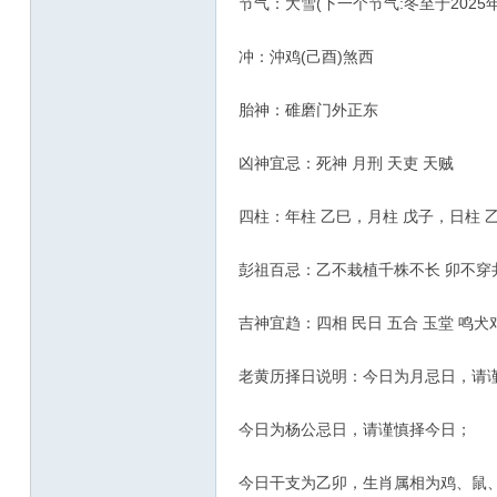
节气：大雪(下一个节气:冬至于2025年12
冲：沖鸡(己酉)煞西
胎神：碓磨门外正东
凶神宜忌：死神 月刑 天吏 天贼
四柱：年柱 乙巳，月柱 戊子，日柱
彭祖百忌：乙不栽植千株不长 卯不穿
吉神宜趋：四相 民日 五合 玉堂 鸣犬
老黄历择日说明：今日为月忌日，请
今日为杨公忌日，请谨慎择今日；
今日干支为乙卯，生肖属相为鸡、鼠