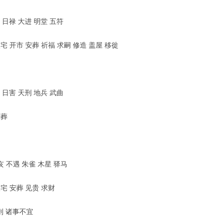
 日禄 大进 明堂 五符
宅 开市 安葬 祈福 求嗣 修造 盖屋 移徙
 日害 天刑 地兵 武曲
安葬
亥 不遇 朱雀 木星 驿马
宅 安葬 见贵 求财
则 诸事不宜