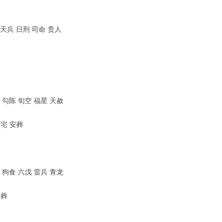
 天兵 日刑 司命 贵人
 勾陈 旬空 福星 天赦
入宅 安葬
 狗食 六戊 雷兵 青龙
安葬