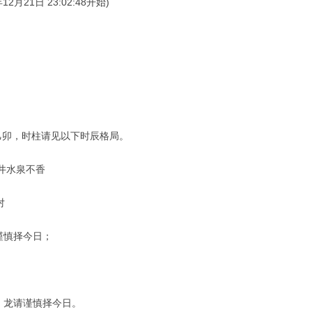
月21日 23:02:48开始)
 乙卯，时柱请见以下时辰格局。
井水泉不香
对
谨慎择今日；
、龙请谨慎择今日。