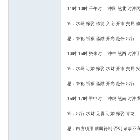
11时-13时 壬午时： 沖鼠 煞北 时沖
宜：求嗣 嫁娶 移徙 入宅 开市 交易 
忌：祭祀 祈福 斋醮 开光 赴任 出行
13时-15时 癸未时： 沖牛 煞西 时沖
宜：求嗣 订婚 嫁娶 求财 开市 交易 
忌：祭祀 祈福 斋醮 开光 赴任 出行
15时-17时 甲申时： 沖虎 煞南 时沖
宜：出行 求财 见贵 订婚 嫁娶 青龙
忌：白虎须用 麒麟符制 否则 诸事不宜 