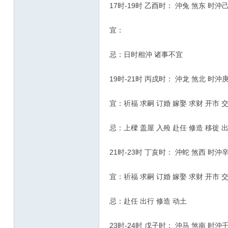
17时-19时 乙酉时： 沖兔 煞东 时沖
宜：
忌：日时相沖 诸事不宜
19时-21时 丙戌时： 沖龙 煞北 时沖
宜：祈福 求嗣 订婚 嫁娶 求财 开市 
忌：上樑 盖屋 入殓 赴任 修造 移徙 
21时-23时 丁亥时： 沖蛇 煞西 时沖
宜：祈福 求嗣 订婚 嫁娶 求财 开市 交
忌：赴任 出行 修造 动土
23时-24时 戊子时： 沖马 煞南 时沖