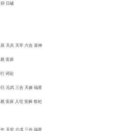
己卯 日破
庚辰 天兵 天牢 六合 喜神
交易 安床
出行 词讼
辛巳 元武 三合 天赦 福星
易 安床 入宅 安葬 祭祀
壬午 天牢 六戊 三合 福星