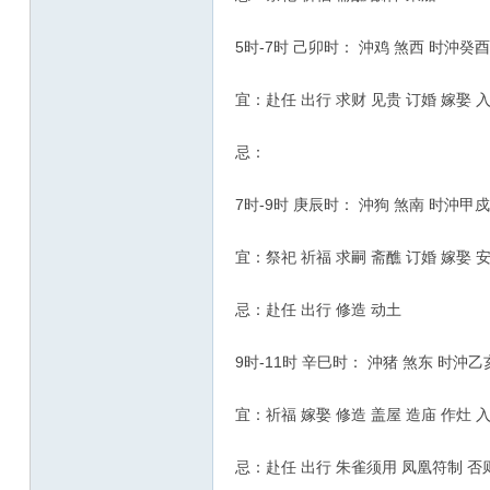
5时-7时 己卯时： 沖鸡 煞西 时沖癸酉
宜：赴任 出行 求财 见贵 订婚 嫁娶 入
忌：
7时-9时 庚辰时： 沖狗 煞南 时沖甲戍
宜：祭祀 祈福 求嗣 斋醮 订婚 嫁娶 
忌：赴任 出行 修造 动土
9时-11时 辛巳时： 沖猪 煞东 时沖乙
宜：祈福 嫁娶 修造 盖屋 造庙 作灶 入
忌：赴任 出行 朱雀须用 凤凰符制 否