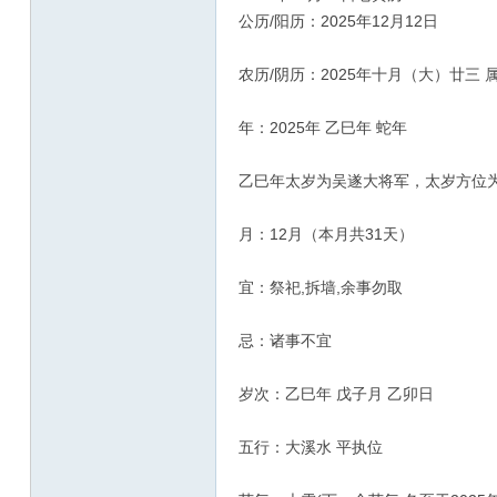
公历/阳历：2025年12月12日
农历/阴历：2025年十月（大）廿三 
年：2025年 乙巳年 蛇年
乙巳年太岁为吴遂大将军，太岁方位
月：12月（本月共31天）
宜：祭祀,拆墙,余事勿取
忌：诸事不宜
岁次：乙巳年 戊子月 乙卯日
五行：大溪水 平执位