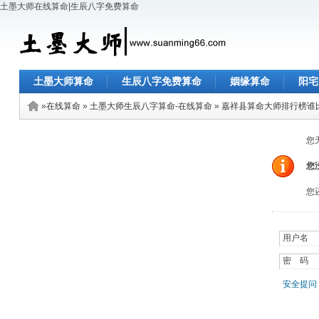
土墨大师在线算命|生辰八字免费算命
土墨大师算命
生辰八字免费算命
姻缘算命
阳宅
»
在线算命
»
土墨大师生辰八字算命-在线算命
»
嘉祥县算命大师排行榜谁
您
您
您
用户名 
密 码 
安全提问